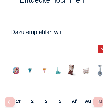
Entdecke noch mehr
Produktgalerie überspringen
Dazu empfehlen wir
Rab
%
Cr
2
2
3
Af
Au
Ba
oc
in
in
in
ric
to
nj