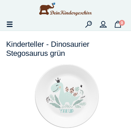
Zum Hauptinhalt springen
0
Kinderteller - Dinosaurier
Stegosaurus grün
Bildergalerie überspringen